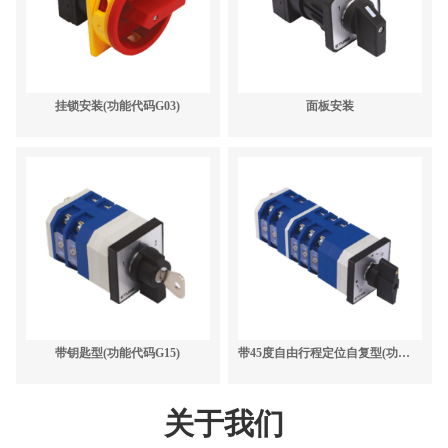
挂锁安装(功能代码G03)
面板安装
带钥匙型(功能代码G15)
带45度自由行程定位自复型(功能代码G14)
关于我们