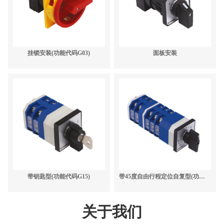
挂锁安装(功能代码G03)
面板安装
带钥匙型(功能代码G15)
带45度自由行程定位自复型(功能代码G14)
关于我们