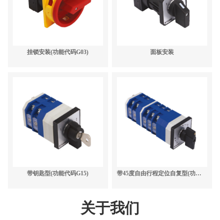
挂锁安装(功能代码G03)
面板安装
带钥匙型(功能代码G15)
带45度自由行程定位自复型(功能代码G14)
关于我们