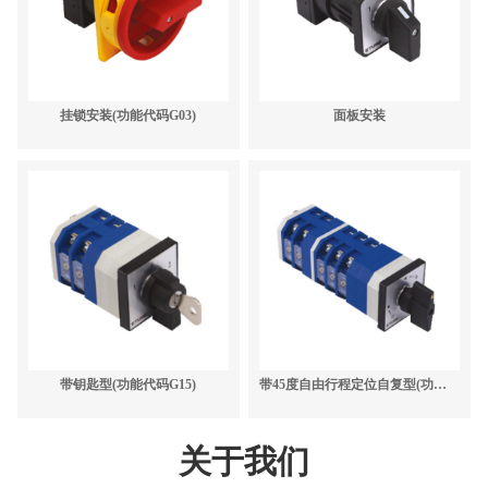
挂锁安装(功能代码G03)
面板安装
带钥匙型(功能代码G15)
带45度自由行程定位自复型(功能代码G14)
关于我们