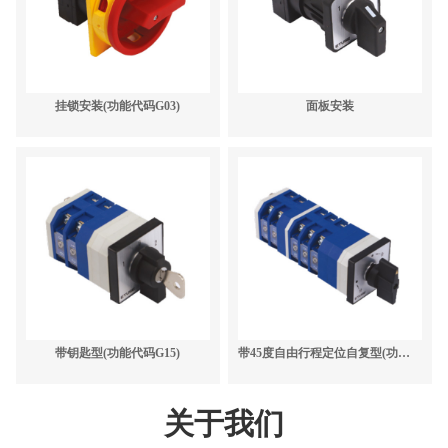
挂锁安装(功能代码G03)
面板安装
带钥匙型(功能代码G15)
带45度自由行程定位自复型(功能代码G14)
关于我们